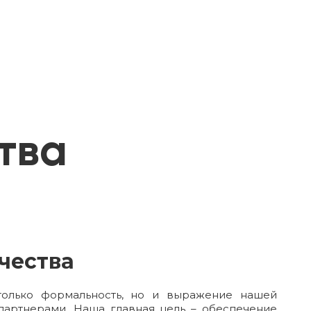
тва
чества
только формальность, но и выражение нашей
партнерами. Наша главная цель – обеспечение