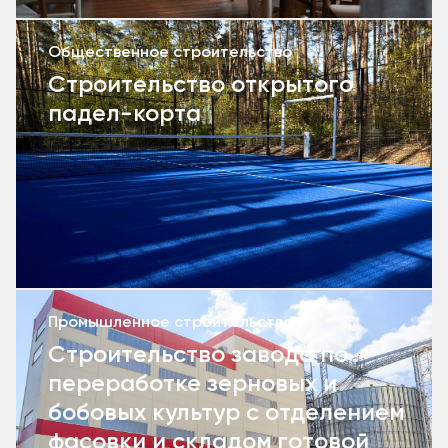
Общественное строительство
Строительство открытого
падел-корта
Промышленное строительство
Строительство завода по
переработке зерновых и
бобовых культур с отделением
фасовки и складом готовой