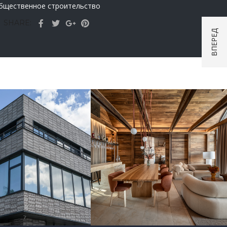
бщественное строительство
SHARE:
vation Chalet
erholy Relax