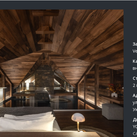
З
V
К
в
С
2
А
у
У
Д
Y
C