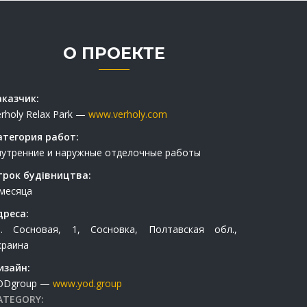
О ПРОЕКТЕ
аказчик:
erholy Relax Park —
www.verholy.com
атегория работ:
нутренние и наружные отделочные работы
трок будівництва:
 месяца
дреса:
л. Сосновая, 1, Сосновка, Полтавская обл.,
краина
изайн:
ODgroup —
www.yod.group
ATEGORY: