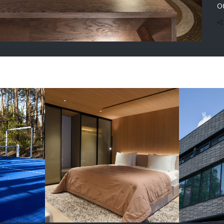
О
Е СТРОИТЕЛЬСТВО
Монтаж
Reno
rholy
вентилируемого
3.0 V
фасада с
Park
клинкерной
облицовкой