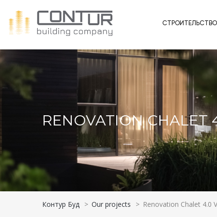
СТРОИТЕЛЬСТВ
RENOVATION CHALET 4
Контур Буд
>
Our projects
>
Renovation Chalet 4.0 V