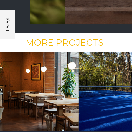
MORE PROJECTS
ЬСТВО
ОБЩЕСТВЕННОЕ СТРОИТЕЛЬСТВО
ОБЩЕСТВЕННО
Строительство
Renovation
открытого падел-
Cottage 18 Ve
корта
Relax Park