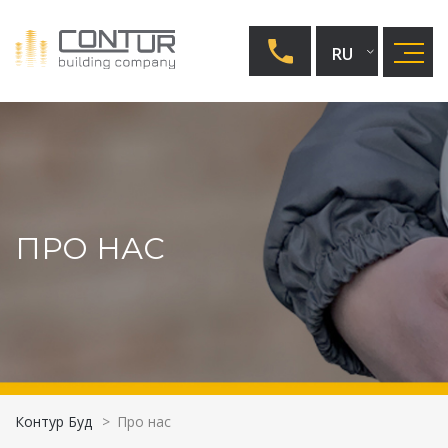
RU
UA
EN
ПРО НАС
Контур Буд
>
Про нас