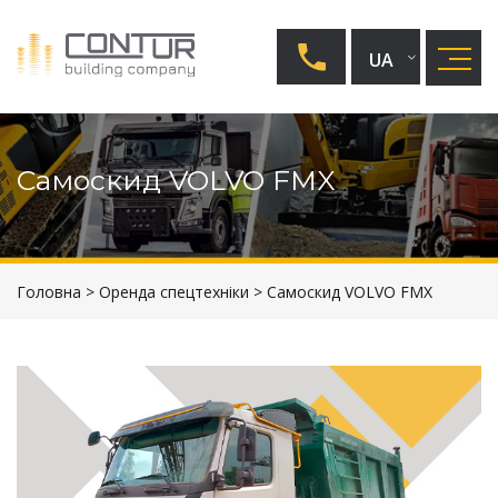
UA
EN
RU
Самоскид VOLVO FMX
Головна
>
Оренда спецтехніки
>
Самоскид VOLVO FMX