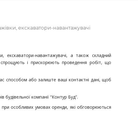
ажівки, екскаватори-навантажувачі
ки, екскаватори-навантажувачі, а також складний
о спрощують і прискорюють проведення робіт, що
вас способом або залиште ваші контактні дані, щоб
в будівельної компанії “Контур Буд”.
ни при особливих умовах оренди, які обговорюються