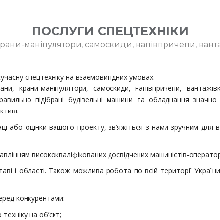
ПОСЛУГИ СПЕЦТЕХНІКИ
крани-маніпулятори, самоскиди, напівпричепи, вант
учасну спецтехніку на взаємовигідних умовах.
ани, крани-маніпулятори, самоскиди, напівпричепи, вантажів
Правильно підібрані будівельні машини та обладнання значн
ктиві.
ці або оцінки вашого проекту, зв’яжіться з нами зручним для 
авлінням висококваліфікованих досвідчених машиністів-операторі
аві і області. Також можлива робота по всій території Украї
еред конкурентами:
ехніку на об’єкт;