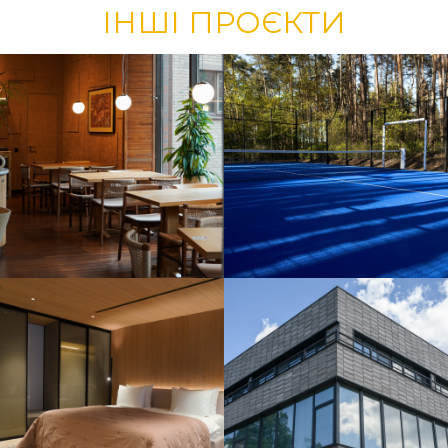
ІНШІ ПРОЄКТИ
Будівництво
відкритого
падел-корту
Улаштування
вентильованого
фасаду з
клінкерним
облицюванням