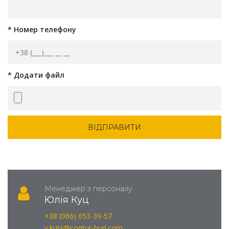
* Номер телефону
* Додати файл
Менеджер з персоналу
Юлія Куц
+38 (066) 653-39-57
y.kuts@contur-bud.com